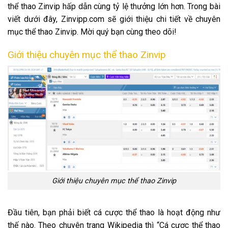
thể thao Zinvip hấp dẫn cùng tỷ lệ thưởng lớn hơn. Trong bài
viết dưới đây, Zinvipp.com sẽ giới thiệu chi tiết về chuyên
mục thể thao Zinvip. Mời quý bạn cùng theo dõi!
Giới thiệu chuyên mục thể thao Zinvip
Giới thiệu chuyên mục thể thao Zinvip
Đầu tiên, bạn phải biết cá cược thể thao là hoạt động như
thế nào. Theo chuyên trang Wikipedia thì “Cá cược thể thao