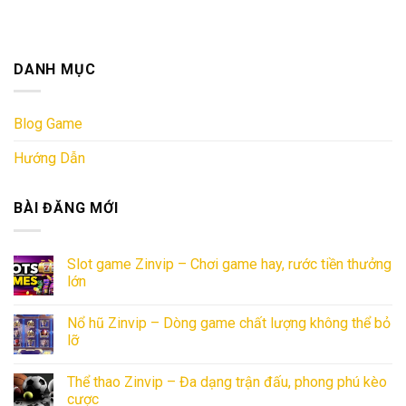
DANH MỤC
Blog Game
Hướng Dẫn
BÀI ĐĂNG MỚI
Slot game Zinvip – Chơi game hay, rước tiền thưởng
lớn
Nổ hũ Zinvip – Dòng game chất lượng không thể bỏ
lỡ
Thể thao Zinvip – Đa dạng trận đấu, phong phú kèo
cược