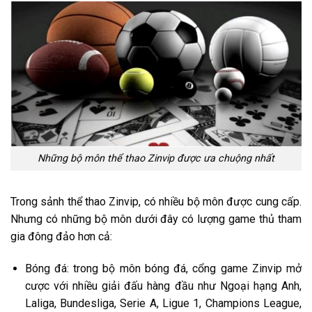
Những bộ môn thể thao Zinvip được ưa chuộng nhất
Trong sảnh thể thao Zinvip, có nhiều bộ môn được cung cấp.
Nhưng có những bộ môn dưới đây có lượng game thủ tham
gia đông đảo hơn cả:
Bóng đá: trong bộ môn bóng đá, cổng game Zinvip mở
cược với nhiều giải đấu hàng đầu như Ngoại hạng Anh,
Laliga, Bundesliga, Serie A, Ligue 1, Champions League,