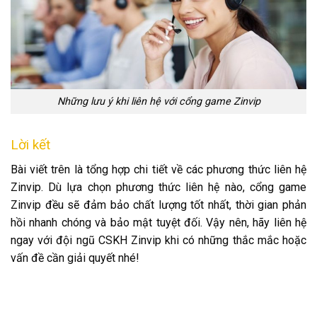
Những lưu ý khi liên hệ với cổng game Zinvip
Lời kết
Bài viết trên là tổng hợp chi tiết về các phương thức liên hệ
Zinvip. Dù lựa chọn phương thức liên hệ nào, cổng game
Zinvip đều sẽ đảm bảo chất lượng tốt nhất, thời gian phản
hồi nhanh chóng và bảo mật tuyệt đối. Vậy nên, hãy liên hệ
ngay với đội ngũ CSKH Zinvip khi có những thắc mắc hoặc
vấn đề cần giải quyết nhé!