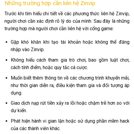
Những trường hợp cần liên hệ Zinvip
Trước khi tìm hiểu chi tiết về các phương thức liên hệ Zinvip,
người chơi cần xác định rõ lý do của mình. Sau đây là những
trường hợp mà người chơi cần liên hệ với cổng game:
Gặp khó khăn khi tạo tài khoản hoặc không thể đăng
nhập vào Zinvip.
Không hiểu cách tham gia trò chơi, bao gồm luật chơi,
cách tính điểm, hoặc quy tắc cá cược.
Muốn biết thêm thông tin về các chương trình khuyến mãi,
như thời gian diễn ra, điều kiện tham gia và đối tượng áp
dụng.
Giao dịch nạp rút tiền xảy ra lỗi hoặc chậm trễ hơn so với
dự kiến.
Phát hiện hành vi gian lận hoặc sử dụng phần mềm hack
của các thành viên khác.