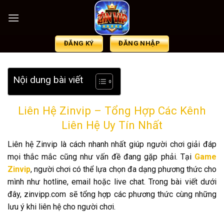
Skip
to
content
ĐĂNG KÝ
ĐĂNG NHẬP
Nội dung bài viết
Liên Hệ Zinvip – Tổng Hợp Các Kênh
Liên Hệ Uy Tín Nhất
Liên hệ Zinvip là cách nhanh nhất giúp người chơi giải đáp
mọi thắc mắc cũng như vấn đề đang gặp phải. Tại
Game
Zinvip
, người chơi có thể lựa chọn đa dạng phương thức cho
mình như hotline, email hoặc live chat. Trong bài viết dưới
đây, zinvipp.com sẽ tổng hợp các phương thức cùng những
lưu ý khi liên hệ cho người chơi.