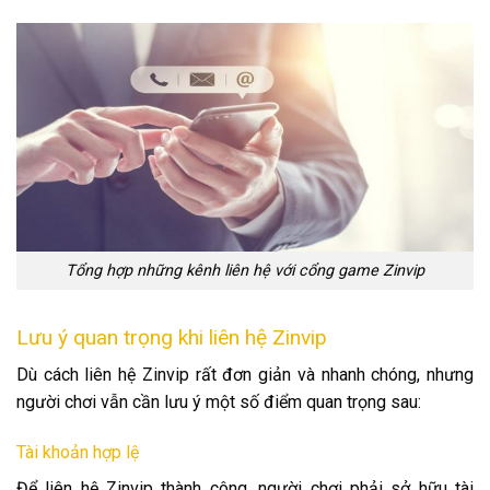
Tổng hợp những kênh liên hệ với cổng game Zinvip
Lưu ý quan trọng khi liên hệ Zinvip
Dù cách liên hệ Zinvip rất đơn giản và nhanh chóng, nhưng
người chơi vẫn cần lưu ý một số điểm quan trọng sau:
Tài khoản hợp lệ
Để liên hệ Zinvip thành công, người chơi phải sở hữu tài