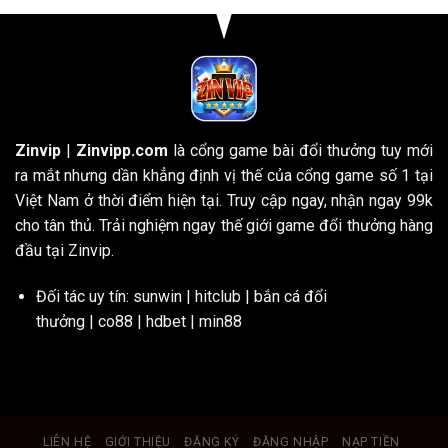
Zinvip
|
Zinvipp.com
là cổng game bài đổi thưởng tuy mới
ra mắt nhưng dần khẳng định vị thế của cổng game số 1 tại
Việt Nam ở thời điểm hiện tại. Truy cập ngay, nhận ngay 99k
cho tân thủ. Trải nghiệm ngay thế giới game đổi thưởng hàng
đầu tại Zinvip.
Đối tác uy tín:
sunwin
|
hitclub
|
bắn cá đổi
thưởng
|
co88
|
hdbet
|
min88
LIÊN HỆ
GIỚI THIỆU
ĐĂNG KÝ
ĐĂNG NHẬP
NẠP TIỀN