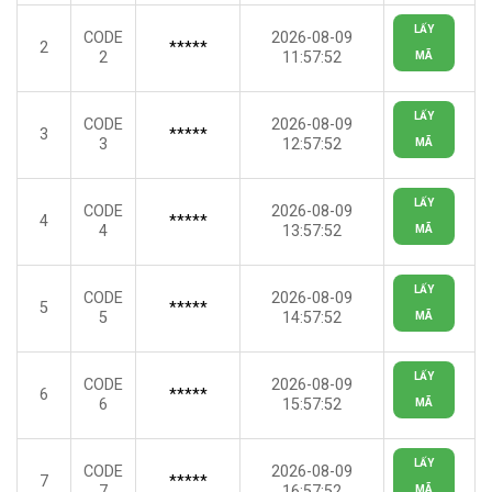
Một trong những điểm ấn tượng nhất khi nhắc đến cổng
LẤY
CODE
2026-08-09
game Zinvip là giao diện được thiết kế vô cùng tinh tế và
2
*****
2
11:57:52
MÃ
chuyên nghiệp. Từng chi tiết như hình ảnh, bố cục và hiệu
ứng đều được đầu tư kỹ lưỡng để tạo nên không gian cá
LẤY
CODE
2026-08-09
cược chất lượng nhất. Đặc biệt, âm thanh trong từng trò
3
*****
3
12:57:52
MÃ
chơi cũng vô cùng chân thực, mang đến trải nghiệm cá
cược như tại các sòng casino thế giới.
LẤY
CODE
2026-08-09
4
*****
4
13:57:52
MÃ
Giao dịch nhanh chóng, an toàn
Bên cạnh giao diện, cổng game Zinvip cũng đầu tư cho
LẤY
hệ thống giao dịch theo tiêu chuẩn Châu Âu. Mọi giao dịch
CODE
2026-08-09
5
*****
5
14:57:52
MÃ
nạp rút tại đây đều diễn ra nhanh chóng, bảo mật và hoàn
toàn không có tình trạng giữ tiền của người chơi. Đặc biệt,
cổng game còn hỗ trợ đa dạng các phương thức giao dịch
LẤY
CODE
2026-08-09
6
*****
6
15:57:52
MÃ
như ngân hàng, thẻ cào hay ví điện tử.
Đội ngũ hỗ trợ 24/7
LẤY
CODE
2026-08-09
7
*****
7
16:57:52
MÃ