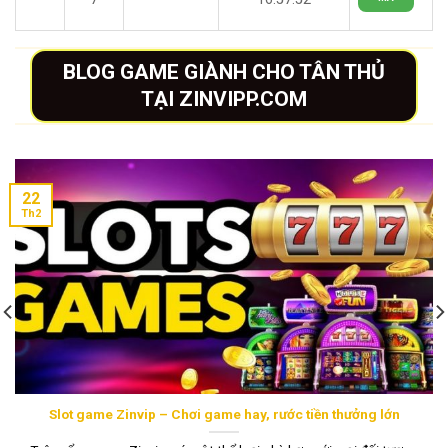
Chất lượng dịch vụ khách hàng tại cổng game Zinvip luôn
được đánh giá cao nhờ đội ngũ hỗ trợ chuyên nghiệp và
tận tình. Nếu có bất kỳ thắc mắc hay vấn đề cần giải
BLOG GAME GIÀNH CHO TÂN THỦ
quyết, người chơi có thể liên hệ qua các kênh như hotline,
TẠI ZINVIPP.COM
live chat, email và nhóm cộng đồng. Các nhân viên sẽ làm
việc 24/7, bất kể ngày lễ, Tết để hỗ trợ người chơi nhanh
nhất.
22
Th2
Những lý do nên tham gia cổng game Zinvip
Slot game Zinvip – Chơi game hay, rước tiền thưởng lớn