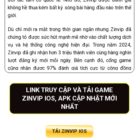
không hề thua kém bất kỳ sòng bài hàng đầu nào trên thế
giới.
Dù chỉ mới ra mắt trong thời gian ngắn nhưng Zinvip đã
chứng tỏ được sức hút mạnh mẽ nhờ vào chất lượng dịch
vụ và hệ thống công nghệ hiện đại. Trong năm 2024,
Zinvip đã ghi nhận hơn 3 triệu thành viên cùng hàng nghìn
lượt đăng ký mới mỗi ngày. Bên cạnh đó, cổng game
cũng nhận được 97% đánh giá tích cực từ cộng đồng
người chơi và các chuyên gia trong ngành.
LINK TRUY CẬP VÀ TẢI GAME
Cổng game Zinvip cũng đã xác định tầm nhìn phát triển
ZINVIP IOS, APK CẬP NHẬT MỚI
của mình và cam kết luôn cập nhật, nâng cấp chất lượng
dịch vụ để đáp ứng nhu cầu ngày càng cao của người
NHẤT
chơi. Sự đầu tư mạnh tay này đã giúp cổng game Zinvip
có tiềm năng vươn lên ngang hàng với những cổng game
đổi thưởng lớn trên thế giới.
TẢI ZINVIP IOS