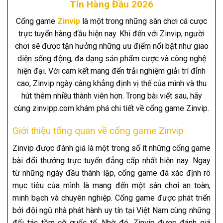
Tín Hàng Đầu 2026
Cổng game
Zinvip
là một trong những sân chơi cá cược
trực tuyến hàng đầu hiện nay. Khi đến với Zinvip, người
chơi sẽ được tận hưởng những ưu điểm nổi bật như giao
diện sống động, đa dạng sản phẩm cược và công nghệ
hiện đại. Với cam kết mang đến trải nghiệm giải trí đỉnh
cao, Zinvip ngày càng khẳng định vị thế của mình và thu
hút thêm nhiều thành viên hơn. Trong bài viết sau, hãy
cùng zinvipp.com khám phá chi tiết về cổng game Zinvip.
Giới thiệu tổng quan về cổng game Zinvip
Zinvip được đánh giá là một trong số ít những cổng game
bài đổi thưởng trực tuyến đẳng cấp nhất hiện nay. Ngay
từ những ngày đầu thành lập, cổng game đã xác định rõ
mục tiêu của mình là mang đến một sân chơi an toàn,
minh bạch và chuyên nghiệp. Cổng game được phát triển
bởi đội ngũ nhà phát hành uy tín tại Việt Nam cùng những
đối tác tầm cỡ quốc tế. Nhờ đó, Zinvip được đánh giá