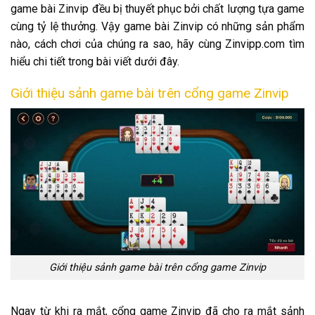
game bài Zinvip đều bị thuyết phục bởi chất lượng tựa game
cùng tỷ lệ thưởng. Vậy game bài Zinvip có những sản phẩm
nào, cách chơi của chúng ra sao, hãy cùng Zinvipp.com tìm
hiểu chi tiết trong bài viết dưới đây.
Giới thiệu sảnh game bài trên cổng game Zinvip
Giới thiệu sảnh game bài trên cổng game Zinvip
Ngay từ khi ra mắt, cổng game Zinvip đã cho ra mắt sảnh