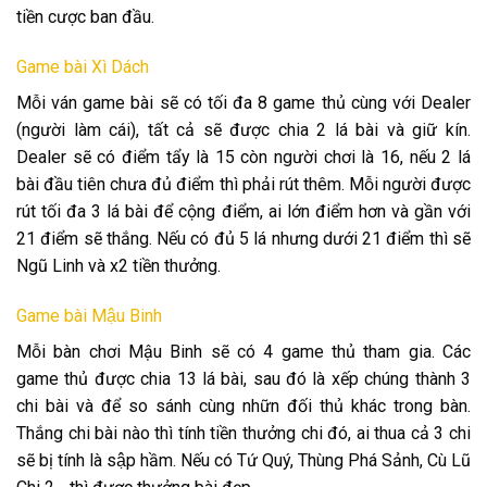
tiền cược ban đầu.
Game bài Xì Dách
Mỗi ván game bài sẽ có tối đa 8 game thủ cùng với Dealer
(người làm cái), tất cả sẽ được chia 2 lá bài và giữ kín.
Dealer sẽ có điểm tẩy là 15 còn người chơi là 16, nếu 2 lá
bài đầu tiên chưa đủ điểm thì phải rút thêm. Mỗi người được
rút tối đa 3 lá bài để cộng điểm, ai lớn điểm hơn và gần với
21 điểm sẽ thắng. Nếu có đủ 5 lá nhưng dưới 21 điểm thì sẽ
Ngũ Linh và x2 tiền thưởng.
Game bài Mậu Binh
Mỗi bàn chơi Mậu Binh sẽ có 4 game thủ tham gia. Các
game thủ được chia 13 lá bài, sau đó là xếp chúng thành 3
chi bài và để so sánh cùng nhữn đối thủ khác trong bàn.
Thắng chi bài nào thì tính tiền thưởng chi đó, ai thua cả 3 chi
sẽ bị tính là sập hầm. Nếu có Tứ Quý, Thùng Phá Sảnh, Cù Lũ