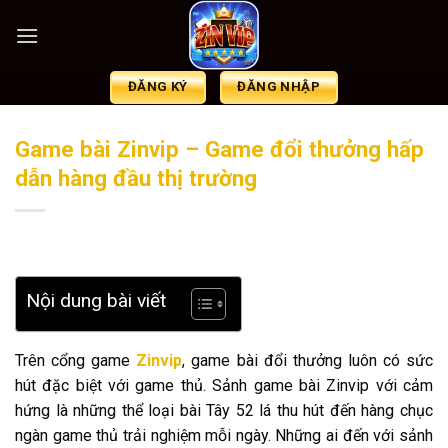
Skip
to
content
ĐĂNG KÝ
ĐĂNG NHẬP
Game bài Zinvip – Game đổi thưởng hấp
dẫn hàng đầu thị trường
Nội dung bài viết
Trên cổng game
Zinvip
, game bài đổi thưởng luôn có sức
hút đặc biệt với game thủ. Sảnh game bài Zinvip với cảm
hứng là những thể loại bài Tây 52 lá thu hút đến hàng chục
ngàn game thủ trải nghiệm mỗi ngày. Những ai đến với sảnh