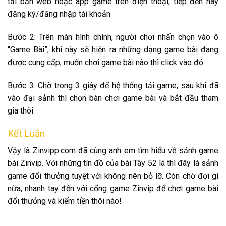
tải bản web hoặc app game trên điện thoại, tiếp đến hãy
đăng ký/đăng nhập tài khoản
Bước 2: Trên màn hình chính, người chơi nhấn chọn vào ô
“Game Bài”, khi này sẽ hiện ra những dạng game bài đang
được cung cấp, muốn chơi game bài nào thì click vào đó
Bước 3: Chờ trong 3 giây để hệ thống tải game, sau khi đã
vào đại sảnh thì chọn bàn chơi game bài và bắt đầu tham
gia thôi
Kết Luận
Vậy là Zinvipp.com đã cùng anh em tìm hiểu về sảnh game
bài Zinvip. Với những tín đồ của bài Tây 52 lá thì đây là sảnh
game đổi thưởng tuyệt vời không nên bỏ lỡ. Còn chờ đợi gì
nữa, nhanh tay đến với cổng game Zinvip để chơi game bài
đổi thưởng và kiếm tiền thôi nào!