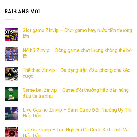
BÀI ĐĂNG MỚI
Slot game Zinvip – Chơi game hay, rước tiền thưởng
lớn
Nổ hũ Zinvip – Dòng game chất lượng không thể bỏ
lỡ
Thể thao Zinvip – Đa dạng trận đấu, phong phú kèo
cược
Game bài Zinvip – Game đổi thưởng hấp dẫn hàng
đầu thị trường
Live Casino Zinvip – Sảnh Cược Đổi Thưởng Uy Tín
Hấp Dẫn
Tài Xỉu Zinvip – Trải Nghiệm Cá Cược Kịch Tính Và
Hấp Dẫn