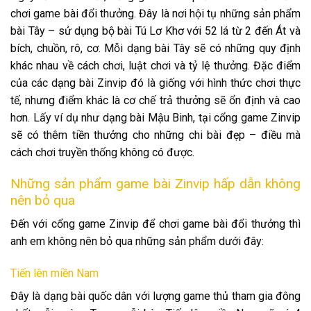
chơi game bài đổi thưởng. Đây là nơi hội tụ những sản phẩm
bài Tây – sử dụng bộ bài Tú Lơ Khơ với 52 lá từ 2 đến Át và
bích, chuồn, rô, cơ. Mỗi dạng bài Tây sẽ có những quy định
khác nhau về cách chơi, luật chơi và tỷ lệ thưởng. Đặc điểm
của các dạng bài Zinvip đó là giống với hình thức chơi thực
tế, nhưng điểm khác là cơ chế trả thưởng sẽ ổn định và cao
hơn. Lấy ví dụ như dạng bài Mậu Binh, tại cổng game Zinvip
sẽ có thêm tiền thưởng cho những chi bài đẹp – điều mà
cách chơi truyền thống không có được.
Những sản phẩm game bài Zinvip hấp dẫn không
nên bỏ qua
Đến với cổng game Zinvip để chơi game bài đổi thưởng thì
anh em không nên bỏ qua những sản phẩm dưới đây:
Tiến lên miền Nam
Đây là dạng bài quốc dân với lượng game thủ tham gia đông